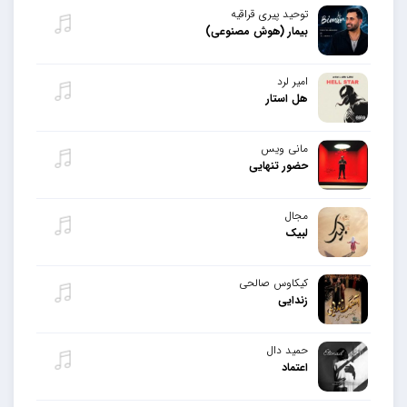
توحید پیری قراقیه
بیمار (هوش مصنوعی)
امیر لرد
هل استار
مانی ویس
حضور تنهایی
مجال
لبیک
کیکاوس صالحی
زندایی
حمید دال
اعتماد