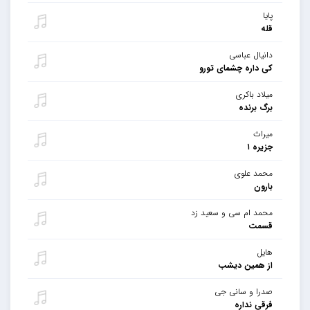
پایا
قله
دانیال عباسی
کی داره چشمای تورو
میلاد باکری
برگ برنده
میراث
جزیره ۱
محمد علوی
بارون
محمد ام سی و سعید زد
قسمت
هایل
از همین دیشب
صدرا و سانی جی
فرقی نداره