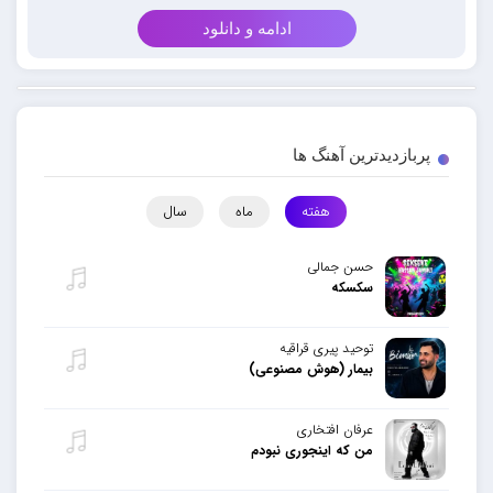
ادامه و دانلود
پربازدیدترین آهنگ ها
هفته
ماه
سال
حسن جمالی
سکسکه
توحید پیری قراقیه
بیمار (هوش مصنوعی)
عرفان افتخاری
من که اینجوری نبودم