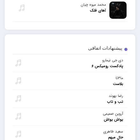
محمد میوه چیان
آهای فلک
پیشنهادات اتفاقی
دی جی نیمارو
پادکست رومیکس ۶
ما۳تا
بلاست
رضا بهوند
تب و تاب
آروین صمیمی
یواش یواش
سعید طاهری
حال مبهم