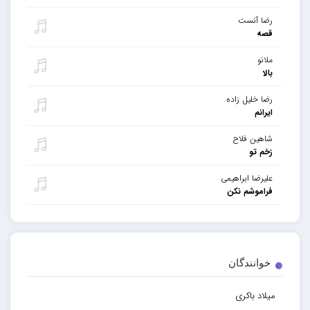
رضا آنست
قصه
ملانو
بالا
رضا خلیل زاده
ایرانم
شاهین فلاح
زخم تو
علیرضا ابراهیمی
فراموشم نکن
خوانندگان
میلاد باکری