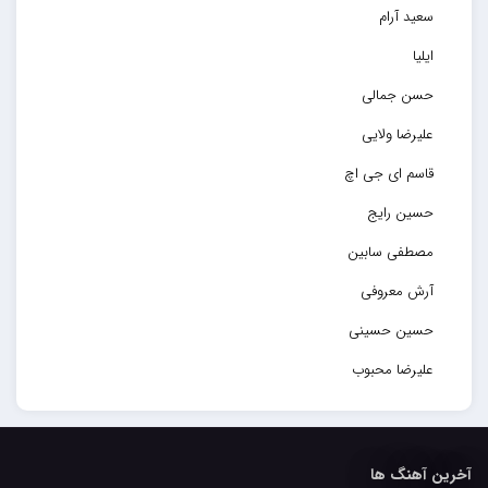
سعید آرام
ایلیا
حسن جمالی
علیرضا ولایی
قاسم ای جی اچ
حسین رایج
مصطفی سابین
آرش معروفی
حسین حسینی
علیرضا محبوب
حسین حصارکی
مهدیار
آخرین آهنگ ها
کاپیتان