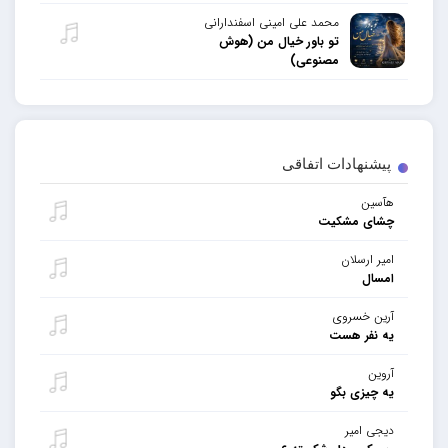
محمد علی امینی اسفندارانی
تو باور خیال من (هوش
مصنوعی)
پیشنهادات اتفاقی
هآسین
چشای مشکیت
امیر ارسلان
امسال
آرین خسروی
یه نفر هست
آروین
یه چیزی بگو
دیجی امیر