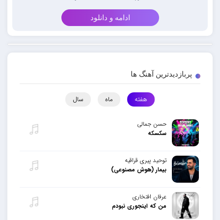
ادامه و دانلود
پربازدیدترین آهنگ ها
هفته
ماه
سال
حسن جمالی
سکسکه
توحید پیری قراقیه
بیمار (هوش مصنوعی)
عرفان افتخاری
من که اینجوری نبودم