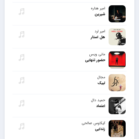
امیر هناره
شیرین
امیر لرد
هل استار
مانی ویس
حضور تنهایی
مجال
لبیک
حمید دال
اعتماد
کیکاوس صالحی
زندایی