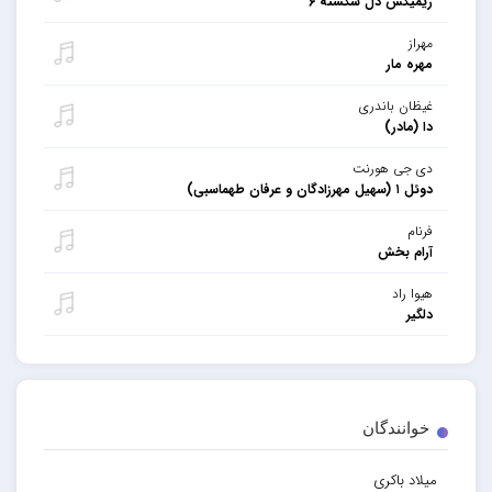
ریمیکس دل شکسته ۶
مهراز
مهره مار
غیظان باندری
دا (مادر)
دی جی هورنت
دوئل ۱ (سهیل مهرزادگان و عرفان طهماسبی)
فرنام
آرام بخش
هیوا راد
دلگیر
خوانندگان
میلاد باکری