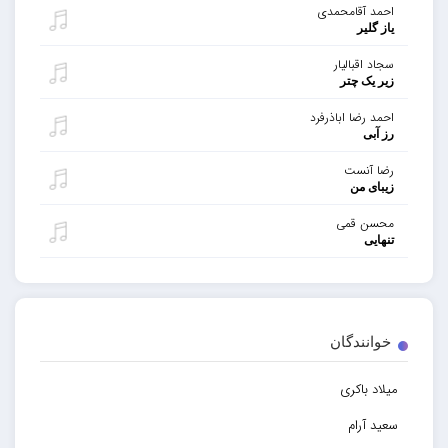
احمد آقامحمدی
یاز گلیر
سجاد اقبالیار
زیر یک چتر
احمد رضا اباذرفرد
رز آبی
رضا آنست
زیبای من
محسن قمی
تنهایی
خوانندگان
میلاد باکری
سعید آرام