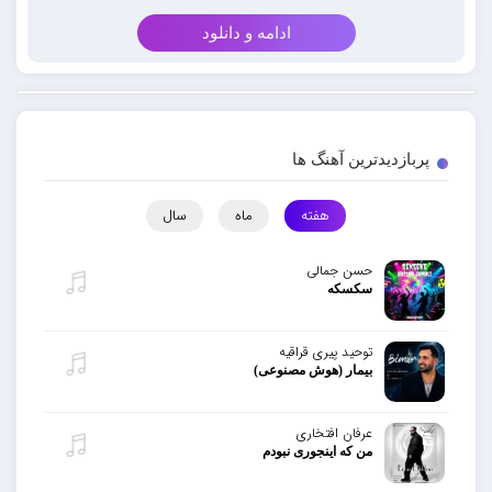
ادامه و دانلود
پربازدیدترین آهنگ ها
هفته
ماه
سال
حسن جمالی
سکسکه
توحید پیری قراقیه
بیمار (هوش مصنوعی)
عرفان افتخاری
من که اینجوری نبودم