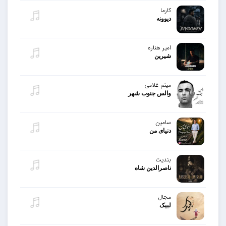
کارما
دیوونه
امیر هناره
شیرین
میثم غلامی
والس جنوب شهر
سامین
دنیای من
بندیت
ناصرالدین شاه
مجال
لبیک