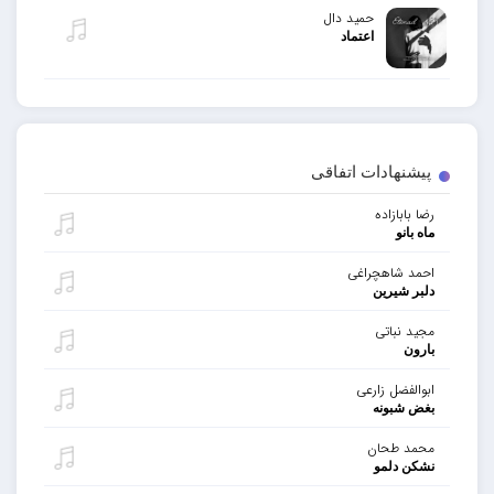
حمید دال
اعتماد
پیشنهادات اتفاقی
رضا بابازاده
ماه بانو
احمد شاهچراغی
دلبر شیرین
مجید نباتی
بارون
ابوالفضل زارعی
بغض شبونه
محمد طحان
نشکن دلمو