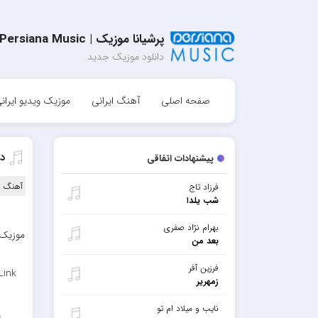
پرشیانا موزیک | Persiana Music
دانلود موزیک جدید
صفحه اصلی
آهنگ ایرانی
موزیک ویدیو ایران
د
پیشنهادات اتفاقی
آهنگ ا
فرزاد تاج
شب یلدا
بهرام نژاد صفری
موزیک 
بعد من
فرزین آفر
Link
زمهریر
نایب و میلاد ام تو