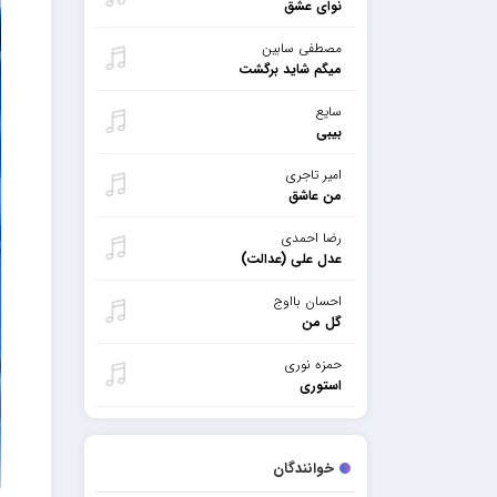
نوای عشق
مصطفی سابین
میگم شاید برگشت
سایع
بیبی
امیر تاجری
من عاشق
رضا احمدی
عدل علی (عدالت)
احسان بااوج
گل من
حمزه نوری
استوری
خوانندگان