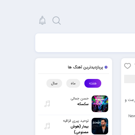
پربازدیدترین آهنگ ها
هفته
ماه
سال
حسن جمالی
رعت و
سکسکه
New
توحید پیری قراقیه
بیمار (هوش
مصنوعی)