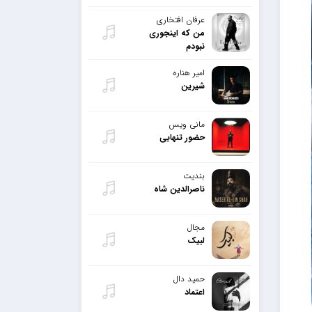
عرفان افتخاری
من که اینجوری
نبودم
امیر هناره
شیرین
مانی ویس
حضور تنهایی
بندیت
ناصرالدین شاه
مجال
لبیک
حمید دال
اعتماد