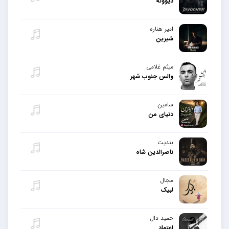
دیوونه
امیر هناره
شیرین
میثم غلامی
والس جنوب شهر
سامین
دنیای من
بندیت
ناصرالدین شاه
مجال
لبیک
حمید دال
اعتماد