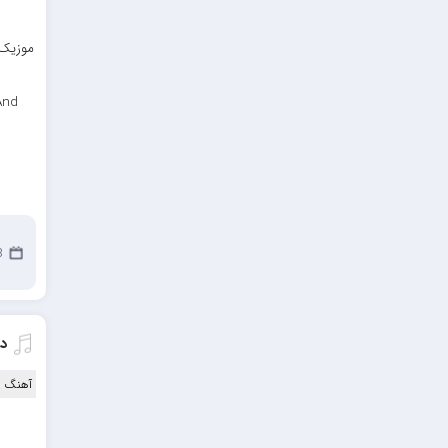
موزیک ب
And
28
دا
آهنگ ا