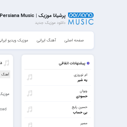
پرشیانا موزیک | Persiana Music
دانلود موزیک جدید
صفحه اصلی
آهنگ ایرانی
موزیک ویدیو ایران
دا
پیشنهادات اتفاقی
آهنگ ا
ام نوروزی
یه شیر
ویوان
موزیک 
حسودی
حسین رایج
load
بی حساب
مصیر