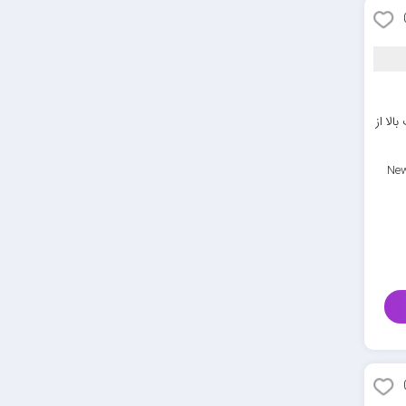
الا از
New