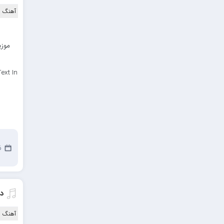
آهنگ ا
موزی
ext In
6 آگ
دا
آهنگ ا