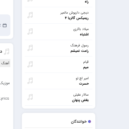
راه
دیجی داریوش مالمیر
ریمیکس گالریا ۴
2 سپ
میلاد باکری
اشتباه
رسول فرهنگ
رامت نمیشم
دا
قیام
آهنگ ا
میم
امیر اچ تو
موزیک ب
حسرت
سالار عقیلی
yrics
بغض پنهان
خوانندگان