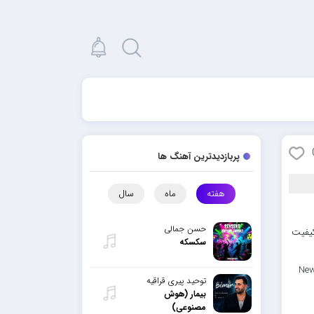
پربازدیدترین آهنگ ها
هفته
ماه
سال
حسن جمالی
کیفیت
سکسکه
New
توحید پیری قراقیه
بیمار (هوش
مصنوعی)