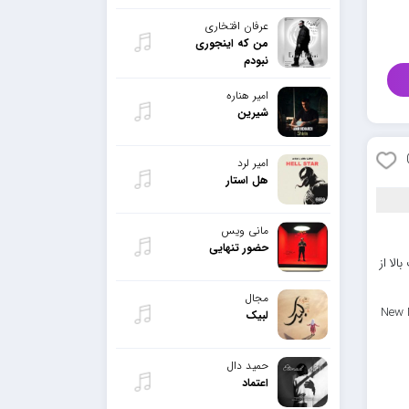
عرفان افتخاری
من که اینجوری
نبودم
امیر هناره
شیرین
امیر لرد
هل استار
مانی ویس
حضور تنهایی
الا از
مجال
New 
لبیک
حمید دال
اعتماد