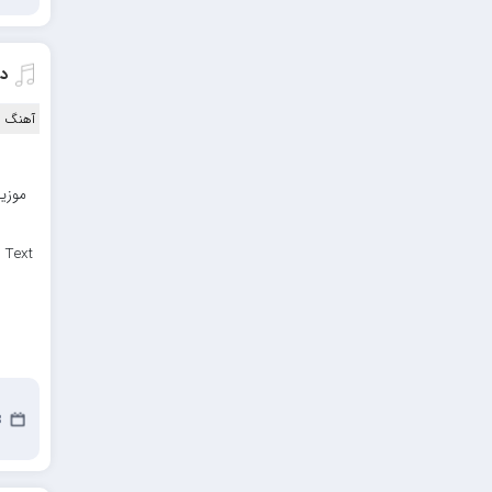
احمدرضا بنام
امیرعلی کریمخانی
دا
سامیار
آهنگ ا
سالار عقیلی
امید ذاکری
موزیک
 Text
3 سپ