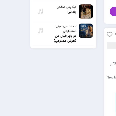
کیکاوس صالحی
زندایی
محمد علی امینی
اسفندارانی
تو باور خیال من
(هوش مصنوعی)
ا از
New M