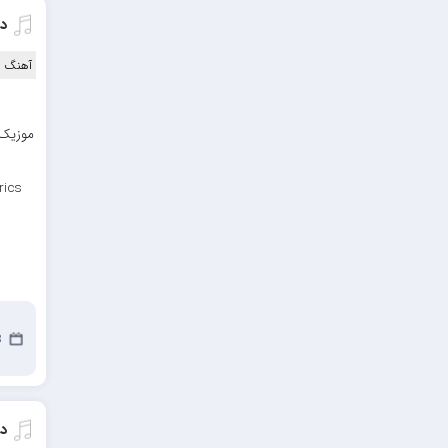
دا
آهنگ ا
موزیک ب
rics
23
دا