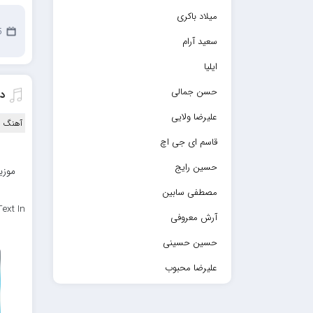
میلاد باکری
15
سعید آرام
ایلیا
حسن جمالی
دا
علیرضا ولایی
آهنگ ا
قاسم ای جی اچ
حسین رایج
موزیک
مصطفی سابین
ext In
آرش معروفی
حسین حسینی
علیرضا محبوب
حسین حصارکی