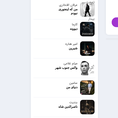
عرفان افتخاری
من که اینجوری
نبودم
کارما
دیوونه
امیر هناره
شیرین
میثم غلامی
والس جنوب شهر
سامین
دنیای من
بندیت
ناصرالدین شاه