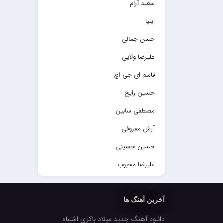
سعید آرام
ایلیا
حسن جمالی
علیرضا ولایی
قاسم ای جی اچ
حسین رایج
مصطفی سابین
آرش معروفی
حسین حسینی
علیرضا محبوب
حسین حصارکی
مهدیار
آخرین آهنگ ها
کاپیتان
دانلود آهنگ جدید میلاد باکری اشتباه