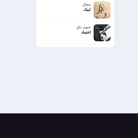
مجال
لبیک
حمید دال
اعتماد