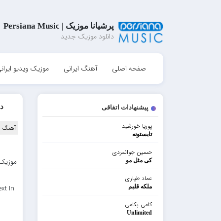
پرشیانا موزیک | Persiana Music
دانلود موزیک جدید
صفحه اصلی
آهنگ ایرانی
موزیک ویدیو ایران
دان
پیشنهادات اتفاقی
پوریا خورشید
آهنگ ا
تابستونه
حسین جوانمردی
کی مثل مو
عماد طیاری
ملکه قلبم
xt In
کامی بکامی
Unlimited