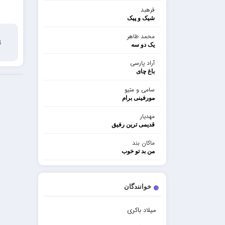
فرهبد
شیک و پیک
محمد طاهر
14
یک دو سه
آراد پارسی
باغ چای
سامی و متیو
مورفینی برام
مهدیار
قدیمی ترین رفیق
ماکان بند
من بد تو خوب
خوانندگان
میلاد باکری