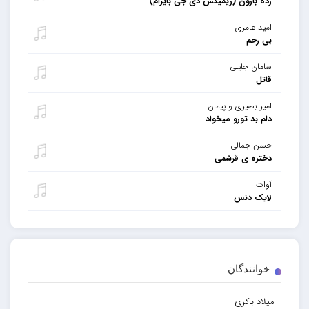
زده بارون (ریمیکس دی جی بایرام)
امید عامری
بی رحم
سامان جلیلی
قاتل
امیر بصیری و پیمان
دلم بد تورو میخواد
حسن جمالی
دختره ی قرشمی
آوات
لایک دنس
خوانندگان
میلاد باکری