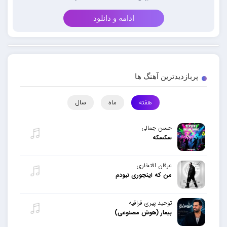
ادامه و دانلود
پربازدیدترین آهنگ ها
هفته
ماه
سال
حسن جمالی
سکسکه
عرفان افتخاری
من که اینجوری نبودم
توحید پیری قراقیه
بیمار (هوش مصنوعی)