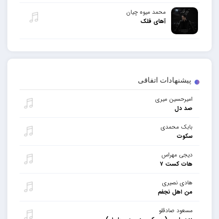
محمد میوه چیان
آهای فلک
پیشنهادات اتفاقی
امیرحسین میری
صد دل
بابک محمدی
سکوت
دیجی مهراس
هات کست ۷
هادی نصیری
من اهل نجفم
مسعود صادقلو