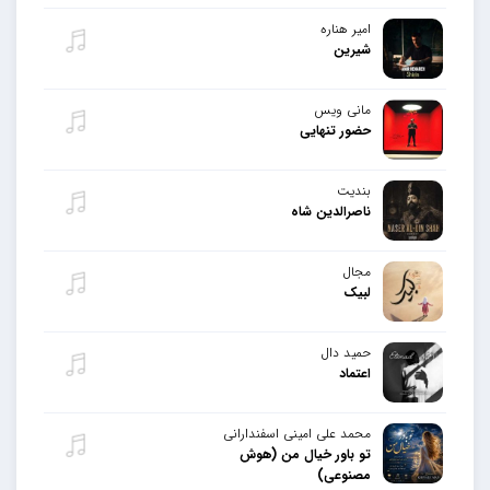
امیر هناره
شیرین
مانی ویس
حضور تنهایی
بندیت
ناصرالدین شاه
مجال
لبیک
حمید دال
اعتماد
محمد علی امینی اسفندارانی
تو باور خیال من (هوش
مصنوعی)